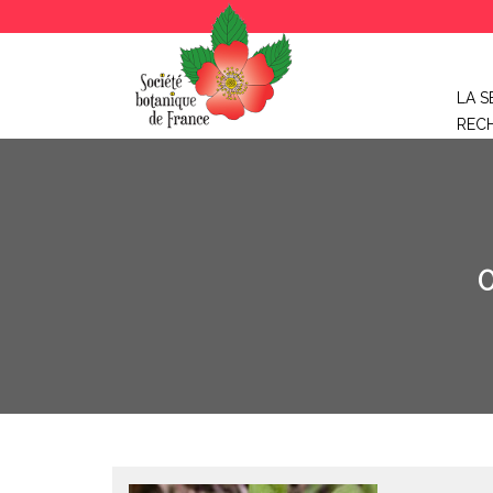
LA S
REC