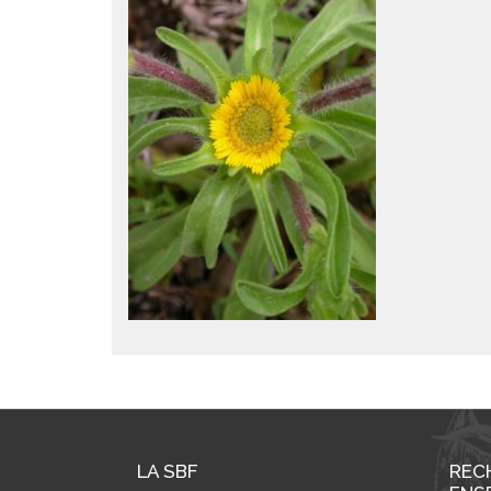
LA SBF
REC