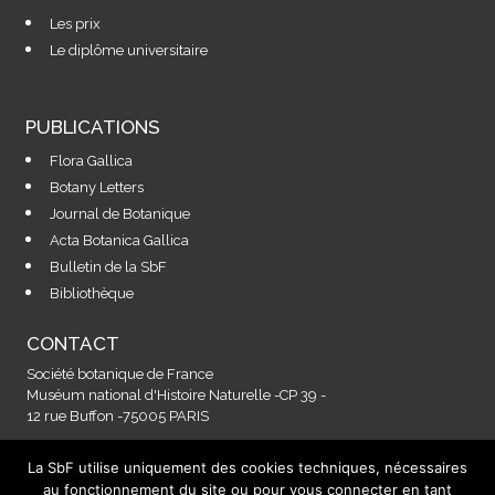
Les prix
Le diplôme universitaire
PUBLICATIONS
Flora Gallica
Botany Letters
Journal de Botanique
Acta Botanica Gallica
Bulletin de la SbF
Bibliothèque
CONTACT
Société botanique de France
Muséum national d'Histoire Naturelle -CP 39 -
12 rue Buffon -75005 PARIS
La SbF utilise uniquement des cookies techniques, nécessaires
Contactez-nous à l'adresse :
au fonctionnement du site ou pour vous connecter en tant
secretariat@societebotaniquedefrance.fr