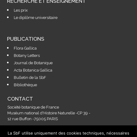
RECHERCHE ET ENSEIGNEMENT
Les prix
Le diplôme universitaire
PUBLICATIONS
Flora Gallica
Botany Letters
Journal de Botanique
Acta Botanica Gallica
Bulletin de la SbF
Bibliothèque
CONTACT
Société botanique de France
Muséum national d'Histoire Naturelle -CP 39 -
12 rue Buffon -75005 PARIS
La SbF utilise uniquement des cookies techniques, nécessaires
Contactez-nous à l'adresse :