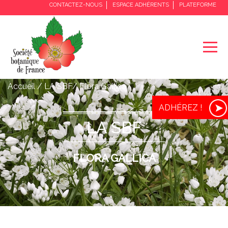
CONTACTEZ-NOUS
ESPACE ADHÉRENTS
PLATEFORME
Accueil / LA SBF/ Flora Gallica
ADHÉREZ !
LA SBF
FLORA GALLICA