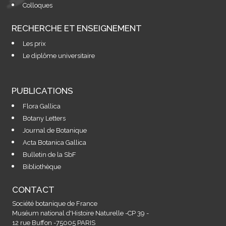
Colloques
RECHERCHE ET ENSEIGNEMENT
Les prix
Le diplôme universitaire
PUBLICATIONS
Flora Gallica
Botany Letters
Journal de Botanique
Acta Botanica Gallica
Bulletin de la SbF
Bibliothèque
CONTACT
Société botanique de France
Muséum national d'Histoire Naturelle -CP 39 -
12 rue Buffon -75005 PARIS