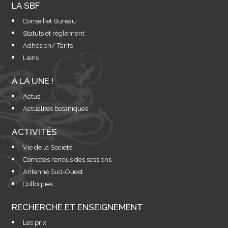
LA SBF
Conseil et Bureau
Statuts et règlement
Adhésion/ Tarifs
Liens
À LA UNE !
Actus
Actualités botaniques
ACTIVITÉS
Vie de la Société
Comptes rendus des sessions
Antenne Sud-Ouest
Colloques
RECHERCHE ET ENSEIGNEMENT
Les prix