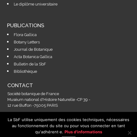
Le diplôme universitaire
PUBLICATIONS
Flora Gallica
Botany Letters
Journal de Botanique
Acta Botanica Gallica
Bulletin de la SbF
Bibliothèque
CONTACT
Société botanique de France
Muséum national d'Histoire Naturelle -CP 39 -
12 rue Buffon -75005 PARIS
La SbF utilise uniquement des cookies techniques, nécessaires
Contactez-nous à l'adresse :
au fonctionnement du site ou pour vous connecter en tant
secretariat@societebotaniquedefrance.fr
qu'adhérent·e.
Plus d'informations