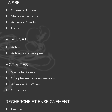
LA SBF
Conseil et Bureau
Statuts et règlement
Adhésion/ Tarifs
Liens
À LA UNE !
Actus
Actualités botaniques
ACTIVITÉS
Vie de la Société
Comptes rendus des sessions
Antenne Sud-Ouest
Colloques
RECHERCHE ET ENSEIGNEMENT
Les prix