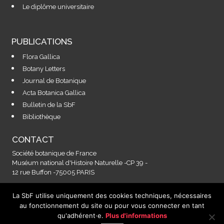
Le diplôme universitaire
PUBLICATIONS
Flora Gallica
Botany Letters
Journal de Botanique
Acta Botanica Gallica
Bulletin de la SbF
Bibliothèque
CONTACT
Société botanique de France
Muséum national d'Histoire Naturelle -CP 39 -
12 rue Buffon -75005 PARIS
La SbF utilise uniquement des cookies techniques, nécessaires
Contactez-nous à l'adresse :
au fonctionnement du site ou pour vous connecter en tant
secretariat@societebotaniquedefrance.fr
qu'adhérent·e.
Plus d'informations