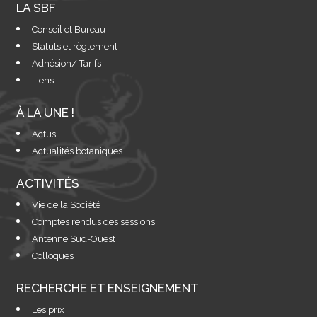
LA SBF
Conseil et Bureau
Statuts et règlement
Adhésion/ Tarifs
Liens
À LA UNE !
Actus
Actualités botaniques
ACTIVITÉS
Vie de la Société
Comptes rendus des sessions
Antenne Sud-Ouest
Colloques
RECHERCHE ET ENSEIGNEMENT
Les prix