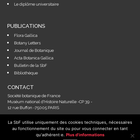
Le diplôme universitaire
PUBLICATIONS
Flora Gallica
Botany Letters
Journal de Botanique
Acta Botanica Gallica
Bulletin de la SbF
Bibliothèque
CONTACT
Société botanique de France
Muséum national d'Histoire Naturelle -CP 39 -
12 rue Buffon -75005 PARIS
La SbF utilise uniquement des cookies techniques, nécessaires
Contactez-nous à l'adresse :
au fonctionnement du site ou pour vous connecter en tant
secretariat@societebotaniquedefrance.fr
qu'adhérent·e.
Plus d'informations