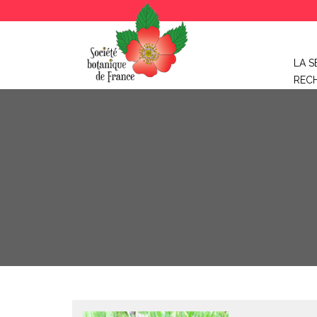
LA S
REC