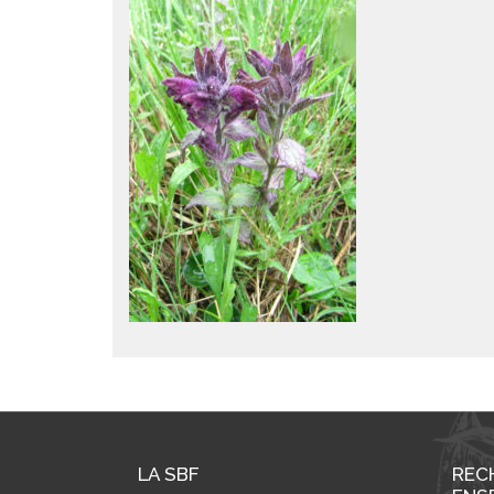
LA SBF
REC