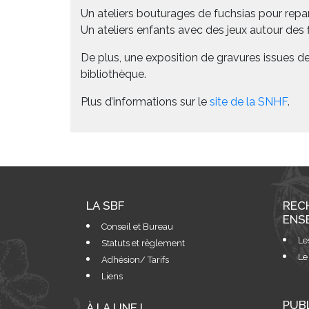
Un ateliers bouturages de fuchsias pour repa
Un ateliers enfants avec des jeux autour des fl
De plus, une exposition de gravures issues d
bibliothèque.
Plus d’informations sur le
site de la SNHF
.
LA SBF
REC
ENS
Conseil et Bureau
Le
Statuts et règlement
Le
Adhésion/ Tarifs
Liens
PUB
À LA UNE !