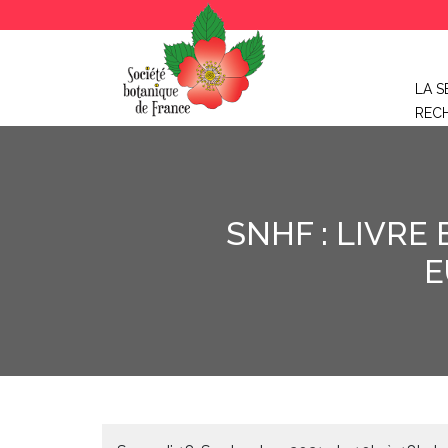
LA S
REC
SNHF : LIVRE
E