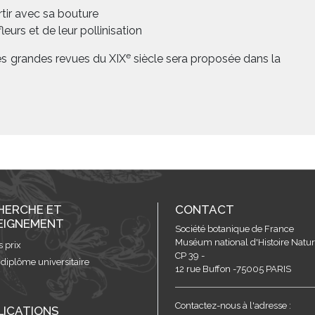
rtir avec sa bouture
eurs et de leur pollinisation
e
es grandes revues du XIX
siècle sera proposée dans la
HERCHE ET
CONTACT
EIGNEMENT
Société botanique de France
Muséum national d'Histoire Nature
s prix
CP 39 -
 diplôme universitaire
12 rue Buffon -75005 PARIS
Contactez-nous à l'adresse :
LICATIONS