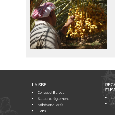
LA SBF
REC
ENS
Conseil et Bureau
Le
Statuts et règlement
Le
Adhésion/ Tarifs
Liens