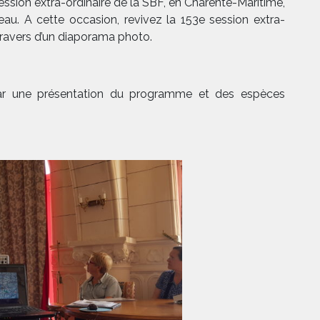
ssion extra-ordinaire de la SBF, en Charente-Maritime,
au. A cette occasion, revivez la 153e session extra-
travers d’un diaporama photo.
par une présentation du programme et des espèces