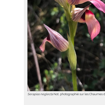
Serapias neglecta
Not. photographié sur les Chaumes 