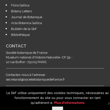
Flora Gallica
Botany Letters
Journal de Botanique
Acta Botanica Gallica
Bulletin de la SbF
Bibliothèque
CONTACT
Société botanique de France
Muséum national d'Histoire Naturelle -CP 39 -
12 rue Buffon -75005 PARIS
Contactez-nous à l'adresse :
secretariat@societebotaniquedefrance.fr
MENTIONS LEGALES & RGPD
La SbF utilise uniquement des cookies techniques, nécessaires au
fonctionnement du site ou pour vous connecter en tant
qu'adhérent·e.
Plus d'informations