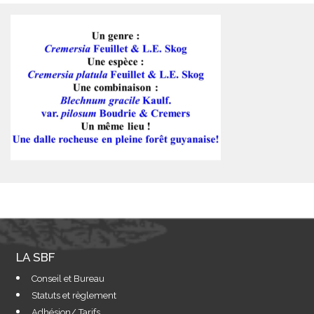
LA SBF
Conseil et Bureau
Statuts et règlement
Adhésion/ Tarifs