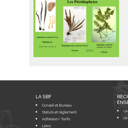
LA SBF
REC
ENS
Conseil et Bureau
Le
Statuts et règlement
Le
Adhésion/ Tarifs
Liens