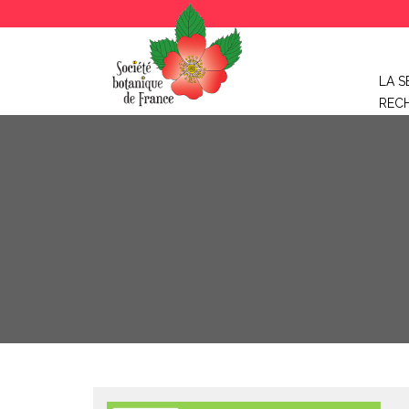
LA S
REC