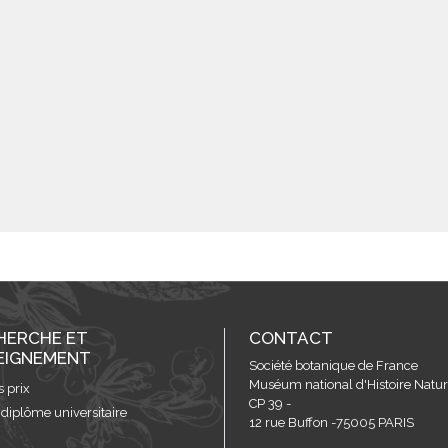
HERCHE ET
CONTACT
EIGNEMENT
Société botanique de France
Muséum national d'Histoire Nature
s prix
CP 39 -
 diplôme universitaire
12 rue Buffon -75005 PARIS