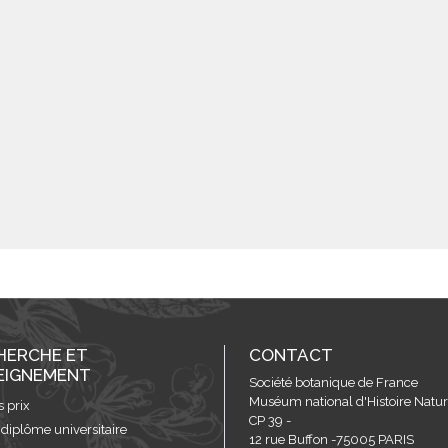
HERCHE ET
CONTACT
EIGNEMENT
Société botanique de France
Muséum national d'Histoire Nature
s prix
CP 39 -
 diplôme universitaire
12 rue Buffon -75005 PARIS