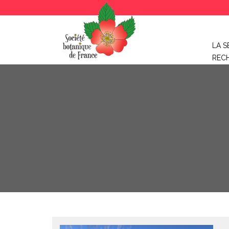
LA S
REC