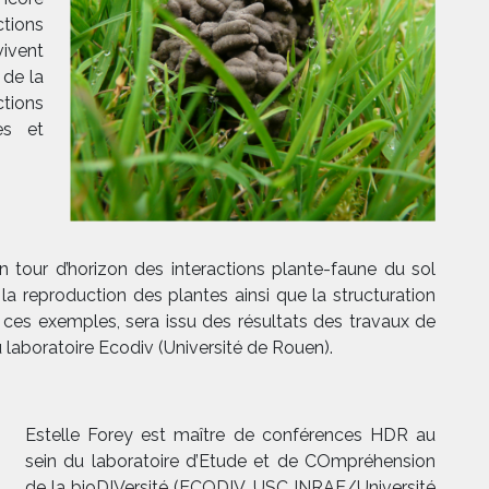
ctions
vivent
 de la
ctions
es et
un tour d’horizon des interactions plante-faune du sol
 la reproduction des plantes ainsi que la structuration
es exemples, sera issu des résultats des travaux de
 laboratoire Ecodiv (Université de Rouen).
Estelle Forey est maître de conférences HDR au
sein du laboratoire d’Etude et de COmpréhension
de la bioDIVersité (ECODIV, USC INRAE/Université