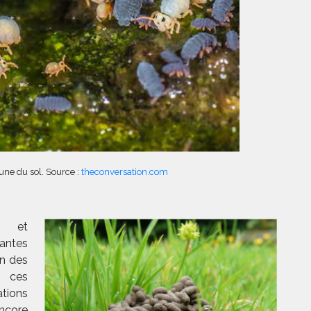
une du sol. Source :
theconversation.com
s et
ntes
on des
t ces
ations
encore