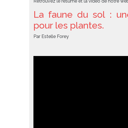
Retrouvez le résumé et la vidéo de notre we
La faune du sol : u
pour les plantes.
Par Estelle Forey