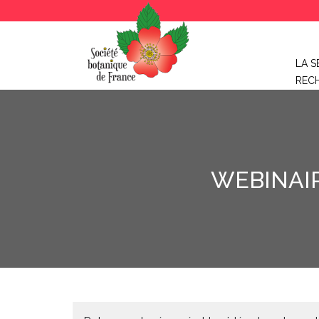
LA S
REC
WEBINAIR