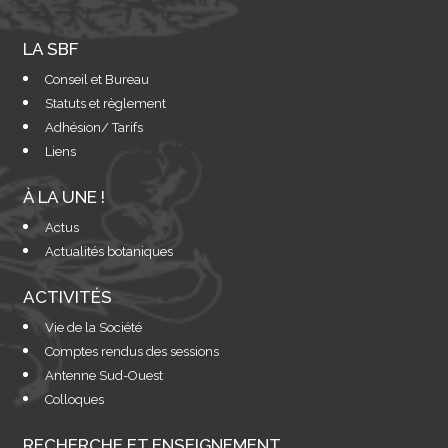
LA SBF
Conseil et Bureau
Statuts et règlement
Adhésion/ Tarifs
Liens
À LA UNE !
Actus
Actualités botaniques
ACTIVITÉS
Vie de la Société
Comptes rendus des sessions
Antenne Sud-Ouest
Colloques
RECHERCHE ET ENSEIGNEMENT