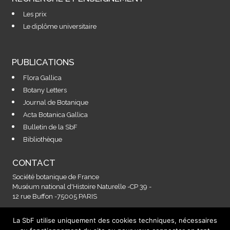
Les prix
Le diplôme universitaire
PUBLICATIONS
Flora Gallica
Botany Letters
Journal de Botanique
Acta Botanica Gallica
Bulletin de la SbF
Bibliothèque
CONTACT
Société botanique de France
Muséum national d'Histoire Naturelle -CP 39 -
12 rue Buffon -75005 PARIS
La SbF utilise uniquement des cookies techniques, nécessaires
Contactez-nous à l'adresse :