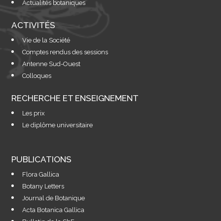
Actualités botaniques
ACTIVITÉS
Vie de la Société
Comptes rendus des sessions
Antenne Sud-Ouest
Colloques
RECHERCHE ET ENSEIGNEMENT
Les prix
Le diplôme universitaire
PUBLICATIONS
Flora Gallica
Botany Letters
Journal de Botanique
Acta Botanica Gallica