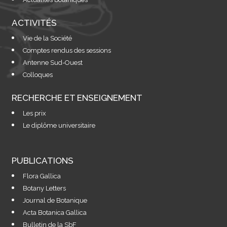
ACTIVITÉS
Vie de la Société
Comptes rendus des sessions
Antenne Sud-Ouest
Colloques
RECHERCHE ET ENSEIGNEMENT
Les prix
Le diplôme universitaire
PUBLICATIONS
Flora Gallica
Botany Letters
Journal de Botanique
Acta Botanica Gallica
Bulletin de la SbF