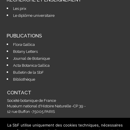
Les prix
Le diplôme universitaire
PUBLICATIONS
Flora Gallica
Botany Letters
Journal de Botanique
Acta Botanica Gallica
Bulletin de la SbF
Bibliothèque
CONTACT
Société botanique de France
Muséum national d'Histoire Naturelle -CP 39 -
12 rue Buffon -75005 PARIS
La SbF utilise uniquement des cookies techniques, nécessaires
Contactez-nous à l'adresse :