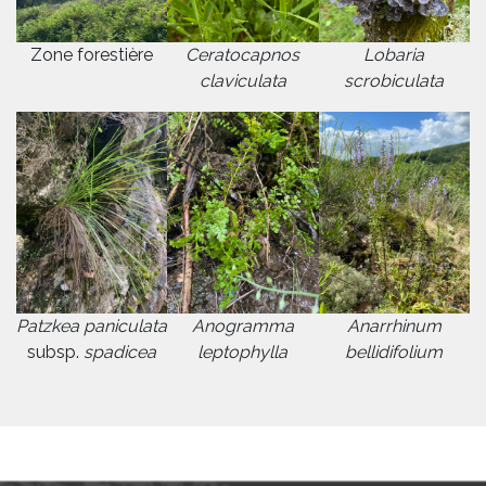
Zone forestière
Ceratocapnos
Lobaria
claviculata
scrobiculata
Patzkea paniculata
Anogramma
Anarrhinum
subsp.
spadicea
leptophylla
bellidifolium