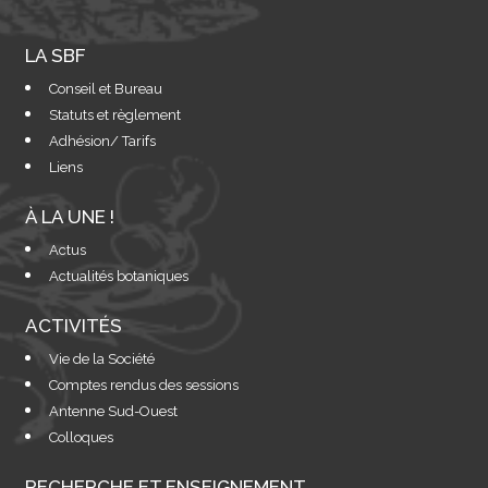
LA SBF
Conseil et Bureau
Statuts et règlement
Adhésion/ Tarifs
Liens
À LA UNE !
Actus
Actualités botaniques
ACTIVITÉS
Vie de la Société
Comptes rendus des sessions
Antenne Sud-Ouest
Colloques
RECHERCHE ET ENSEIGNEMENT