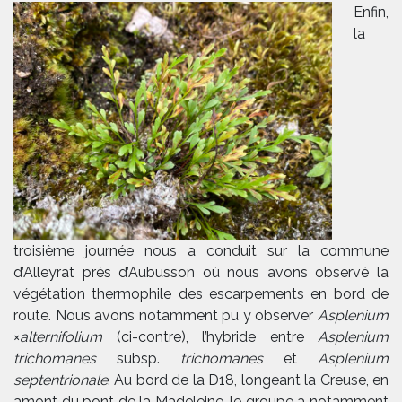
Enfin,
la
troisième journée nous a conduit sur la commune
d’Alleyrat près d’Aubusson où nous avons observé la
végétation thermophile des escarpements en bord de
route. Nous avons notamment pu y observer
Asplenium
×
alternifolium
(ci-contre), l’hybride entre
Asplenium
trichomanes
subsp.
trichomanes
et
Asplenium
septentrionale
. Au bord de la D18, longeant la Creuse, en
amont du pont de la Madeleine, le groupe a notamment