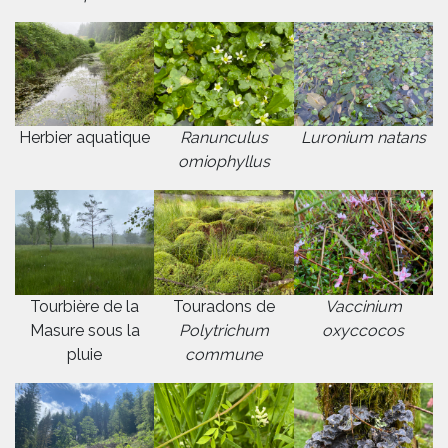
Herbier aquatique
Ranunculus
Luronium natans
omiophyllus
Tourbière de la
Touradons de
Vaccinium
Masure sous la
Polytrichum
oxyccocos
pluie
commune