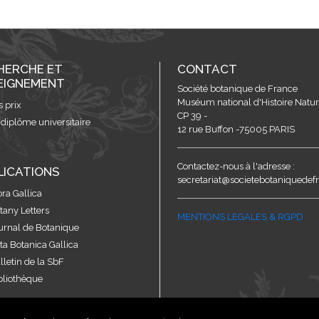
HERCHE ET
CONTACT
EIGNEMENT
Société botanique de France
Muséum national d'Histoire Nature
s prix
CP 39 -
 diplôme universitaire
12 rue Buffon -75005 PARIS
Contactez-nous à l'adresse :
LICATIONS
secretariat@societebotaniquedefr
ora Gallica
tany Letters
MENTIONS LEGALES & RGPD
urnal de Botanique
ta Botanica Gallica
lletin de la SbF
bliothèque