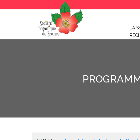
LA S
REC
PROGRAMME