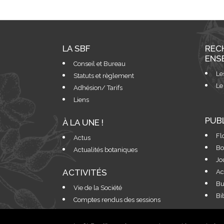
LA SBF
REC
ENS
Conseil et Bureau
Le
Statuts et règlement
Le
Adhésion/ Tarifs
Liens
PUB
À LA UNE !
Fl
Actus
Bo
Actualités botaniques
Jo
ACTIVITÉS
Ac
Bu
Vie de la Société
Bi
Comptes rendus des sessions
Antenne Sud-Ouest
Colloques