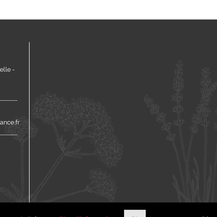
lle -
ance.fr