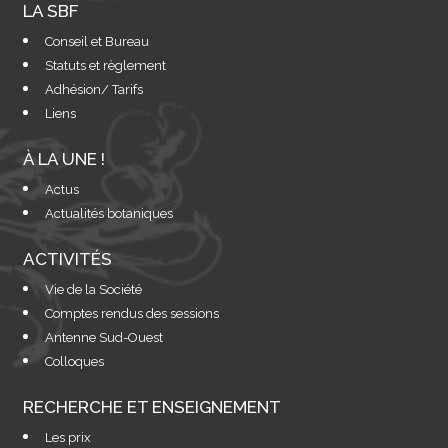
LA SBF
Conseil et Bureau
Statuts et règlement
Adhésion/ Tarifs
Liens
À LA UNE !
Actus
Actualités botaniques
ACTIVITÉS
Vie de la Société
Comptes rendus des sessions
Antenne Sud-Ouest
Colloques
RECHERCHE ET ENSEIGNEMENT
Les prix