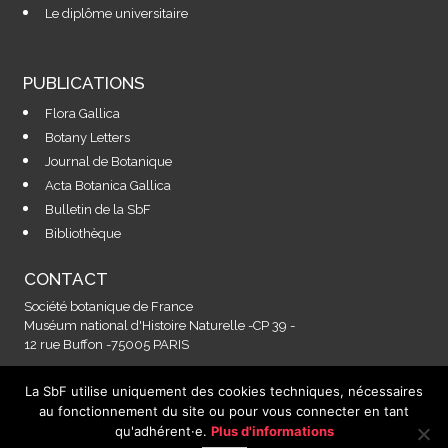
Le diplôme universitaire
PUBLICATIONS
Flora Gallica
Botany Letters
Journal de Botanique
Acta Botanica Gallica
Bulletin de la SbF
Bibliothèque
CONTACT
Société botanique de France
Muséum national d'Histoire Naturelle -CP 39 -
12 rue Buffon -75005 PARIS
La SbF utilise uniquement des cookies techniques, nécessaires
Contactez-nous à l'adresse :
au fonctionnement du site ou pour vous connecter en tant
secretariat@societebotaniquedefrance.fr
qu'adhérent·e.
Plus d'informations