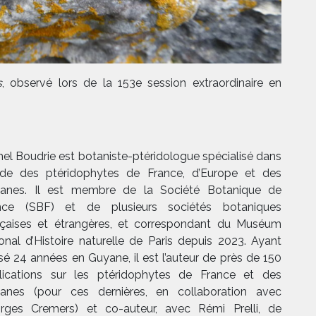
s
, observé lors de la 153e session extraordinaire en
hel Boudrie est botaniste-ptéridologue spécialisé dans
tude des ptéridophytes de France, d’Europe et des
anes. Il est membre de la Société Botanique de
nce (SBF) et de plusieurs sociétés botaniques
nçaises et étrangères, et correspondant du Muséum
ional d’Histoire naturelle de Paris depuis 2023. Ayant
sé 24 années en Guyane, il est l’auteur de près de 150
lications sur les ptéridophytes de France et des
anes (pour ces dernières, en collaboration avec
rges Cremers) et co-auteur, avec Rémi Prelli, de