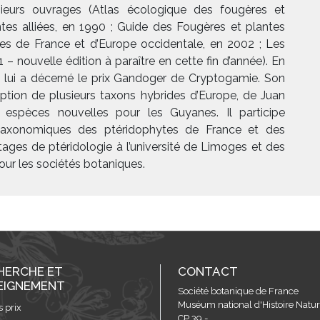
sieurs ouvrages (Atlas écologique des fougères et
ntes alliées, en 1990 ; Guide des Fougères et plantes
iées de France et d’Europe occidentale, en 2002 ; Les
 – nouvelle édition à paraître en cette fin d’année). En
 lui a décerné le prix Gandoger de Cryptogamie. Son
ption de plusieurs taxons hybrides d’Europe, de Juan
rs espèces nouvelles pour les Guyanes. Il participe
s taxonomiques des ptéridophytes de France et des
tages de ptéridologie à l’université de Limoges et des
our les sociétés botaniques.
HERCHE ET
CONTACT
EIGNEMENT
Société botanique de France
Muséum national d'Histoire Nature
s prix
CP 39 -