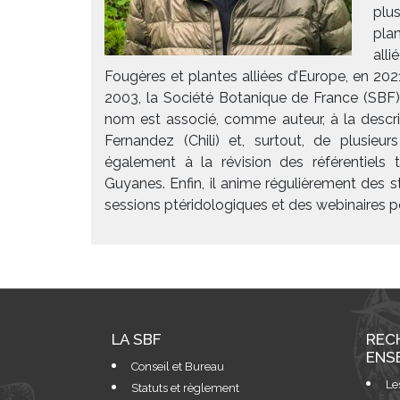
plu
pla
all
Fougères et plantes alliées d’Europe, en 2021
2003, la Société Botanique de France (SBF)
nom est associé, comme auteur, à la descri
Fernandez (Chili) et, surtout, de plusieu
également à la révision des référentiel
Guyanes. Enfin, il anime régulièrement des s
sessions ptéridologiques et des webinaires p
LA SBF
REC
ENS
Conseil et Bureau
Le
Statuts et règlement