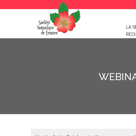
LA S
REC
WEBINA