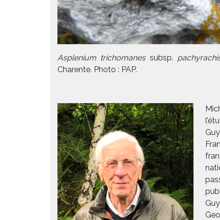
Asplenium trichomanes
subsp.
pachyrachi
Charente. Photo : PAP.
Mic
l’é
Guy
Fra
fra
nat
pas
pub
Guy
Geo