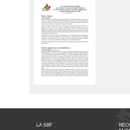
LA SBF
REC