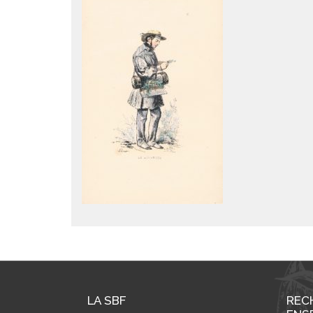
LA SBF
REC