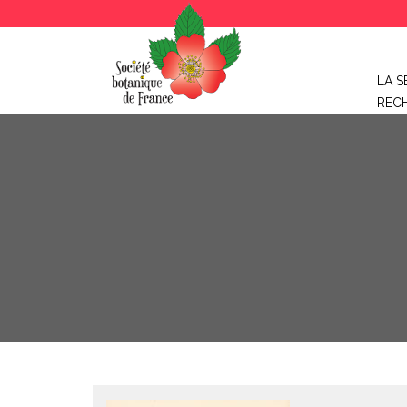
LA S
REC