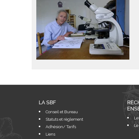
LA SBF
REC
ENS
Conseil et Bureau
Le
Statuts et règlement
Le
Adhésion/ Tarifs
Liens