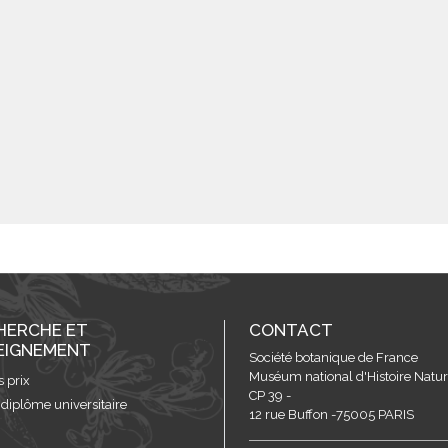
HERCHE ET
CONTACT
EIGNEMENT
Société botanique de France
Muséum national d'Histoire Nature
s prix
CP 39 -
 diplôme universitaire
12 rue Buffon -75005 PARIS