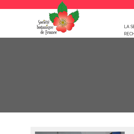
LA S
REC