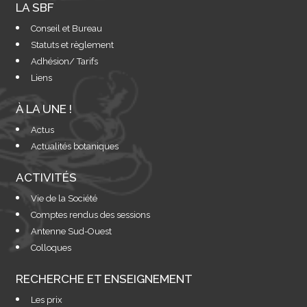
LA SBF
Conseil et Bureau
Statuts et règlement
Adhésion/ Tarifs
Liens
À LA UNE !
Actus
Actualités botaniques
ACTIVITÉS
Vie de la Société
Comptes rendus des sessions
Antenne Sud-Ouest
Colloques
RECHERCHE ET ENSEIGNEMENT
Les prix