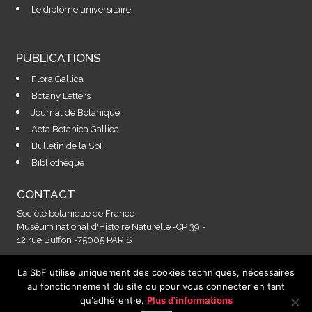
Le diplôme universitaire
PUBLICATIONS
Flora Gallica
Botany Letters
Journal de Botanique
Acta Botanica Gallica
Bulletin de la SbF
Bibliothèque
CONTACT
Société botanique de France
Muséum national d'Histoire Naturelle -CP 39 -
12 rue Buffon -75005 PARIS
La SbF utilise uniquement des cookies techniques, nécessaires
Contactez-nous à l'adresse :
au fonctionnement du site ou pour vous connecter en tant
secretariat@societebotaniquedefrance.fr
qu'adhérent·e.
Plus d'informations