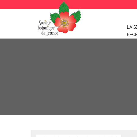
LA S
REC