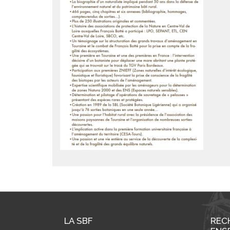
LA SBF
REC