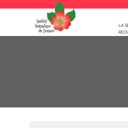
LA S
REC