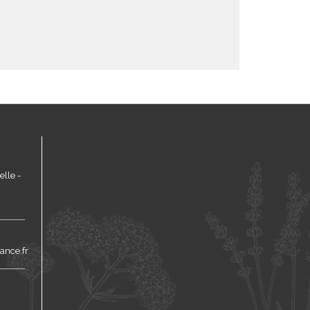
lle -
ance.fr