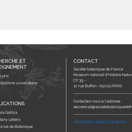
HERCHE ET
CONTACT
EIGNEMENT
Société botanique de France
Muséum national d'Histoire Nature
s prix
CP 39 -
 diplôme universitaire
12 rue Buffon -75005 PARIS
Contactez-nous à l'adresse :
LICATIONS
secretariat@societebotaniquedefr
ora Gallica
tany Letters
MENTIONS LEGALES & RGPD
urnal de Botanique