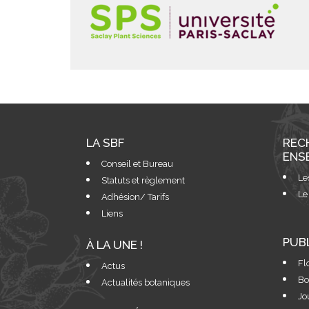
LA SBF
REC
ENS
Conseil et Bureau
Le
Statuts et règlement
Le
Adhésion/ Tarifs
Liens
PUB
À LA UNE !
Fl
Actus
Bo
Actualités botaniques
Jo