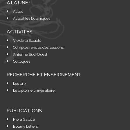
À LA UNE !
Actus
Actualités botaniques
ACTIVITÉS
Vie de la Société
Comptes rendus des sessions
Antenne Sud-Ouest
Colloques
RECHERCHE ET ENSEIGNEMENT
Les prix
Le diplôme universitaire
PUBLICATIONS
Flora Gallica
Botany Letters