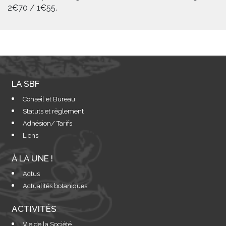
2€70 / 1€55.
LA SBF
Conseil et Bureau
Statuts et règlement
Adhésion/ Tarifs
Liens
À LA UNE !
Actus
Actualités botaniques
ACTIVITÉS
Vie de la Société