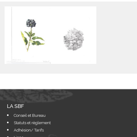
LA SBF
Conseil et Bureau
Statuts et règlement
Adhésion/ Tarifs