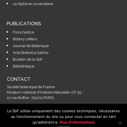
Le diplôme universitaire
PUBLICATIONS
Flora Gallica
Botany Letters
Journal de Botanique
Acta Botanica Gallica
Bulletin de la SbF
Bibliothèque
CONTACT
Société botanique de France
Muséum national d'Histoire Naturelle -CP 39 -
12 rue Buffon -75005 PARIS
La SbF utilise uniquement des cookies techniques, nécessaires
Contactez-nous à l'adresse :
au fonctionnement du site ou pour vous connecter en tant
secretariat@societebotaniquedefrance.fr
qu'adhérent·e.
Plus d'informations