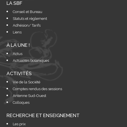
LA SBF
Conseil et Bureau
Statuts et règlement
Adhésion/ Tarifs
Liens
À LA UNE !
Actus
Actualités botaniques
ACTIVITÉS
Vie de la Société
Comptes rendus des sessions
Antenne Sud-Ouest
Colloques
RECHERCHE ET ENSEIGNEMENT
Les prix