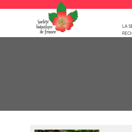
LA S
REC