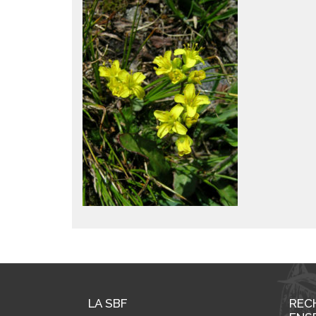
LA SBF
REC