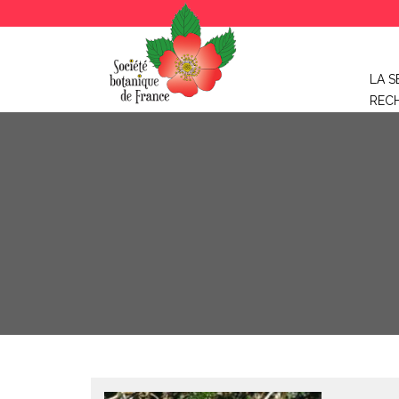
LA S
REC