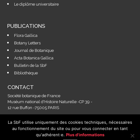
Le diplôme universitaire
PUBLICATIONS
Flora Gallica
Botany Letters
Journal de Botanique
Acta Botanica Gallica
Bulletin de la SbF
Bibliothèque
CONTACT
Société botanique de France
Muséum national d'Histoire Naturelle -CP 39 -
12 rue Buffon -75005 PARIS
La SbF utilise uniquement des cookies techniques, nécessaires
Contactez-nous à l'adresse :
au fonctionnement du site ou pour vous connecter en tant
secretariat@societebotaniquedefrance.fr
qu'adhérent·e.
Plus d'informations