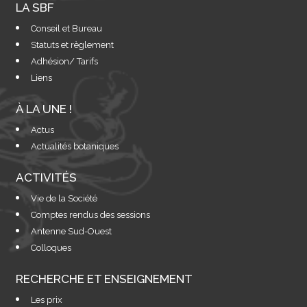
LA SBF
Conseil et Bureau
Statuts et règlement
Adhésion/ Tarifs
Liens
À LA UNE !
Actus
Actualités botaniques
ACTIVITÉS
Vie de la Société
Comptes rendus des sessions
Antenne Sud-Ouest
Colloques
RECHERCHE ET ENSEIGNEMENT
Les prix