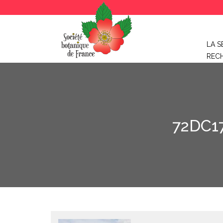
LA S
REC
72DC1