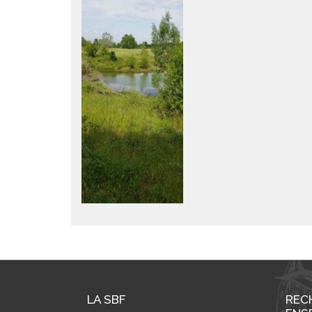
LA SBF
REC