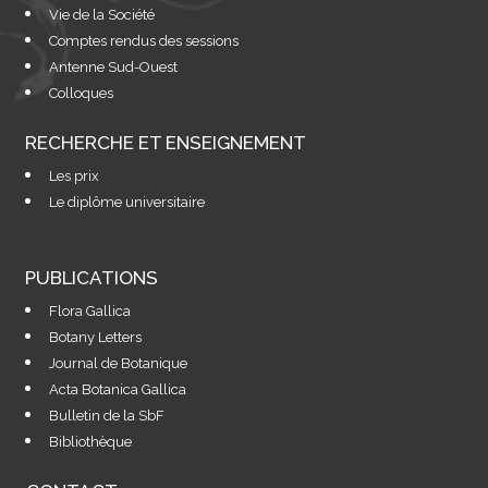
Vie de la Société
Comptes rendus des sessions
Antenne Sud-Ouest
Colloques
RECHERCHE ET ENSEIGNEMENT
Les prix
Le diplôme universitaire
PUBLICATIONS
Flora Gallica
Botany Letters
Journal de Botanique
Acta Botanica Gallica
Bulletin de la SbF
Bibliothèque