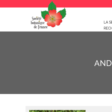
LA S
REC
AND