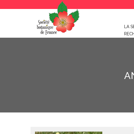
LA S
REC
A