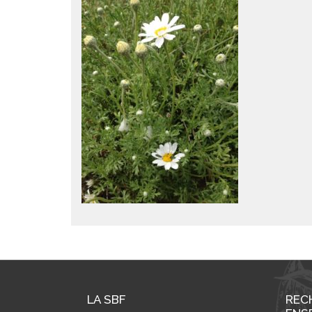
LA SBF
REC