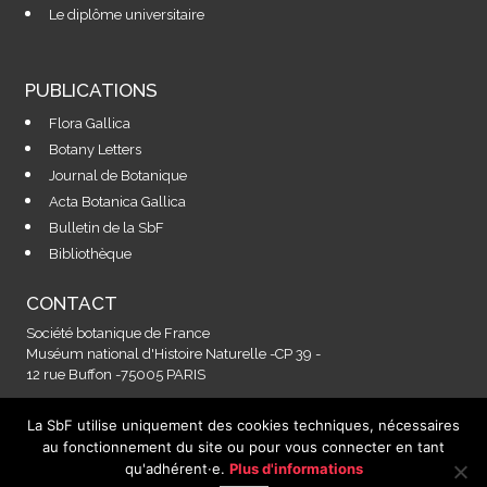
Le diplôme universitaire
PUBLICATIONS
Flora Gallica
Botany Letters
Journal de Botanique
Acta Botanica Gallica
Bulletin de la SbF
Bibliothèque
CONTACT
Société botanique de France
Muséum national d'Histoire Naturelle -CP 39 -
12 rue Buffon -75005 PARIS
La SbF utilise uniquement des cookies techniques, nécessaires
Contactez-nous à l'adresse :
au fonctionnement du site ou pour vous connecter en tant
secretariat@societebotaniquedefrance.fr
qu'adhérent·e.
Plus d'informations