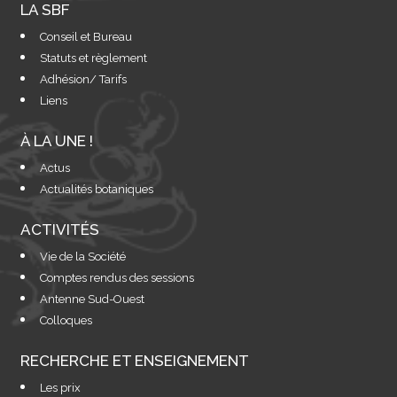
LA SBF
Conseil et Bureau
Statuts et règlement
Adhésion/ Tarifs
Liens
À LA UNE !
Actus
Actualités botaniques
ACTIVITÉS
Vie de la Société
Comptes rendus des sessions
Antenne Sud-Ouest
Colloques
RECHERCHE ET ENSEIGNEMENT
Les prix