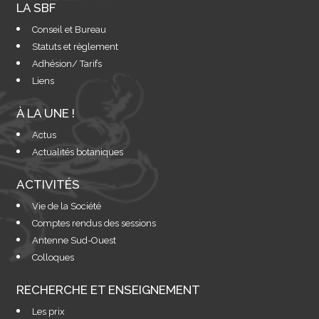
LA SBF
Conseil et Bureau
Statuts et règlement
Adhésion/ Tarifs
Liens
À LA UNE !
Actus
Actualités botaniques
ACTIVITÉS
Vie de la Société
Comptes rendus des sessions
Antenne Sud-Ouest
Colloques
RECHERCHE ET ENSEIGNEMENT
Les prix