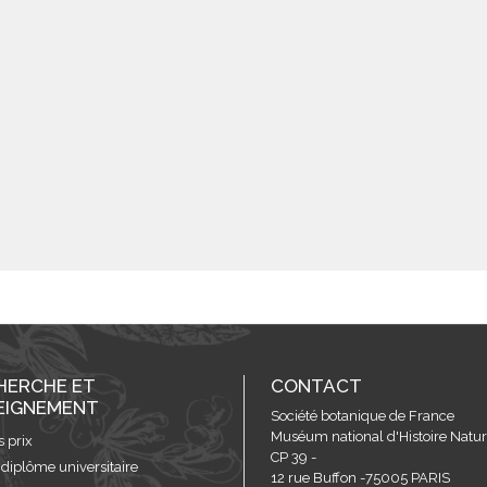
HERCHE ET
CONTACT
EIGNEMENT
Société botanique de France
Muséum national d'Histoire Nature
s prix
CP 39 -
 diplôme universitaire
12 rue Buffon -75005 PARIS