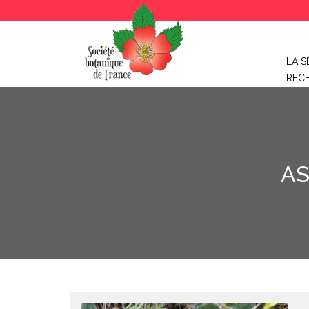
LA S
REC
AS