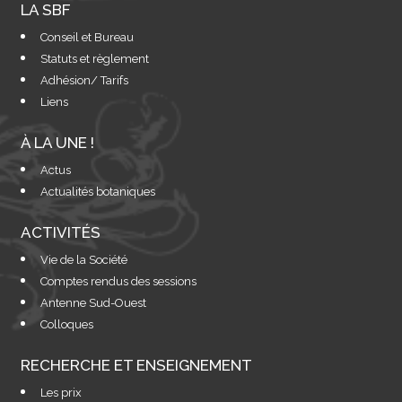
LA SBF
Conseil et Bureau
Statuts et règlement
Adhésion/ Tarifs
Liens
À LA UNE !
Actus
Actualités botaniques
ACTIVITÉS
Vie de la Société
Comptes rendus des sessions
Antenne Sud-Ouest
Colloques
RECHERCHE ET ENSEIGNEMENT
Les prix