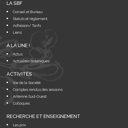
LA SBF
Conseil et Bureau
Statuts et règlement
Adhésion/ Tarifs
Liens
À LA UNE !
Actus
Actualités botaniques
ACTIVITÉS
Vie de la Société
Comptes rendus des sessions
Antenne Sud-Ouest
Colloques
RECHERCHE ET ENSEIGNEMENT
Les prix