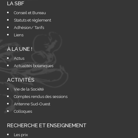
LA SBF
Conseil et Bureau
Statuts et règlement
Adhésion/ Tarifs
Liens
À LA UNE !
Actus
Actualités botaniques
ACTIVITÉS
Vie de la Société
Comptes rendus des sessions
Antenne Sud-Ouest
Colloques
RECHERCHE ET ENSEIGNEMENT
Les prix