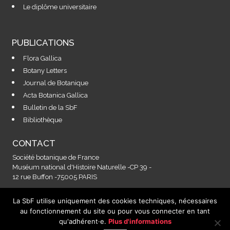
Le diplôme universitaire
PUBLICATIONS
Flora Gallica
Botany Letters
Journal de Botanique
Acta Botanica Gallica
Bulletin de la SbF
Bibliothèque
CONTACT
Société botanique de France
Muséum national d'Histoire Naturelle -CP 39 -
12 rue Buffon -75005 PARIS
La SbF utilise uniquement des cookies techniques, nécessaires
Contactez-nous à l'adresse :
au fonctionnement du site ou pour vous connecter en tant
secretariat@societebotaniquedefrance.fr
qu'adhérent·e.
Plus d'informations