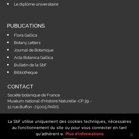
Le diplôme universitaire
PUBLICATIONS
Flora Gallica
Botany Letters
Journal de Botanique
Acta Botanica Gallica
Bulletin de la SbF
Bibliothèque
CONTACT
Société botanique de France
Muséum national d'Histoire Naturelle -CP 39 -
12 rue Buffon -75005 PARIS
La SbF utilise uniquement des cookies techniques, nécessaires
Contactez-nous à l'adresse :
au fonctionnement du site ou pour vous connecter en tant
secretariat@societebotaniquedefrance.fr
qu'adhérent·e.
Plus d'informations