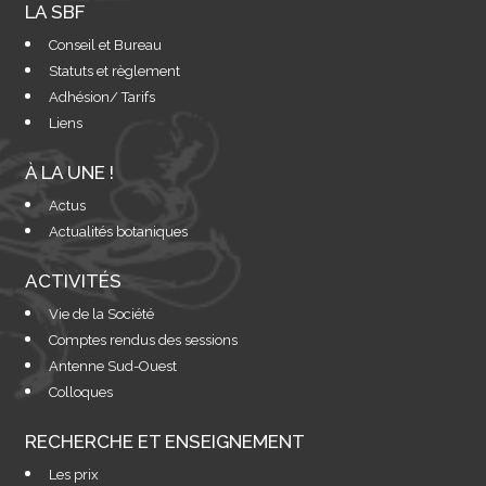
LA SBF
Conseil et Bureau
Statuts et règlement
Adhésion/ Tarifs
Liens
À LA UNE !
Actus
Actualités botaniques
ACTIVITÉS
Vie de la Société
Comptes rendus des sessions
Antenne Sud-Ouest
Colloques
RECHERCHE ET ENSEIGNEMENT
Les prix