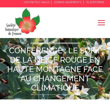
CONTACTEZ-NOUS
ESPACE ADHÉRENTS
PLATEFORME
Accueil / LA SBF / Conférence : Le sort de la neige rouge
en haute montagne face au changement climatique
CONFÉRENCE : LE SORT
DE LA NEIGE ROUGE EN
HAUTE MONTAGNE FACE
AU CHANGEMENT
CLIMATIQUE