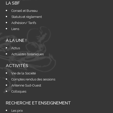
LA SBF
Conseil et Bureau
Statuts et règlement
Adhésion/ Tarifs
Liens
À LA UNE !
Actus
Actualités botaniques
ACTIVITÉS
Vie de la Société
Comptes rendus des sessions
Antenne Sud-Ouest
Colloques
RECHERCHE ET ENSEIGNEMENT
Les prix