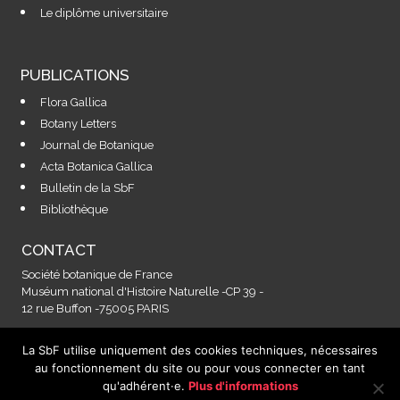
Le diplôme universitaire
PUBLICATIONS
Flora Gallica
Botany Letters
Journal de Botanique
Acta Botanica Gallica
Bulletin de la SbF
Bibliothèque
CONTACT
Société botanique de France
Muséum national d'Histoire Naturelle -CP 39 -
12 rue Buffon -75005 PARIS
La SbF utilise uniquement des cookies techniques, nécessaires
Contactez-nous à l'adresse :
au fonctionnement du site ou pour vous connecter en tant
secretariat@societebotaniquedefrance.fr
qu'adhérent·e.
Plus d'informations