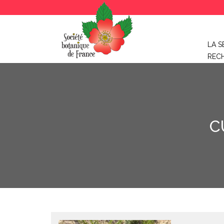
LA S
REC
C