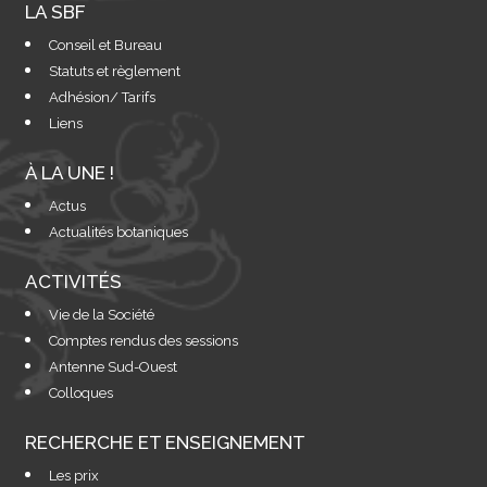
LA SBF
Conseil et Bureau
Statuts et règlement
Adhésion/ Tarifs
Liens
À LA UNE !
Actus
Actualités botaniques
ACTIVITÉS
Vie de la Société
Comptes rendus des sessions
Antenne Sud-Ouest
Colloques
RECHERCHE ET ENSEIGNEMENT
Les prix