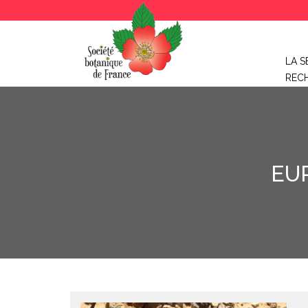
LA S
REC
EU