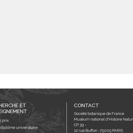
HERCHE ET
CONTACT
EIGNEMENT
Société botanique de France
Muséum national d'Histoire Nature
s prix
CP 39 -
 diplôme universitaire
12 rue Buffon -75005 PARIS